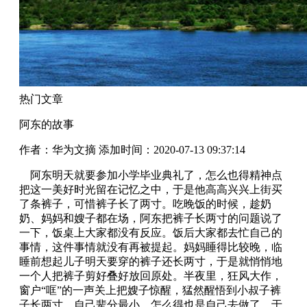
热门文章
阿东的故事
作者：华为文摘
添加时间：2020-07-13 09:37:14
阿东明天就要参加小学毕业典礼了，怎么也得精神点
把这一美好时光留在记忆之中，于是他高高兴兴上街买
了条裤子，可惜裤子长了两寸。吃晚饭的时候，趁奶
奶、妈妈和嫂子都在场，阿东把裤子长两寸的问题说了
一下，饭桌上大家都没有反应。饭后大家都去忙自己的
事情，这件事情就没有再被提起。妈妈睡得比较晚，临
睡前想起儿子明天要穿的裤子还长两寸，于是就悄悄地
一个人把裤子剪好叠好放回原处。半夜里，狂风大作，
窗户“哐”的一声关上把嫂子惊醒，猛然醒悟到小叔子裤
子长两寸，自己辈分最小，怎么得也是自己去做了，于